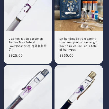
Diaphonization Specimen
DIY handmade transparent
Pen for Teen Animal
specimen production set gift
Lover(Seahorse)(海外販售限
box Kairu Marine Lab, a total
定)
of four types
Regular
$925.00
Regular
$950.00
price
price