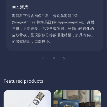
002. 海馬
海龍科下包含兩個亞科，分別為海龍亞科
(Syngnathinae)和海馬亞科(Hippocampinae)。身體
長形，尾部細長，具稜角或側扁，外觀由硬質化的
皮狀骨板，呈現類似分節的環化結構，多具有突出
的管狀吻部，口部較小....
of
1
/
6
Featured products