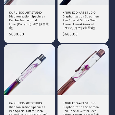
KAIRU ECO-ART STUDIO
KAIRU ECO-ART STUDIO
Diaphonization Specimen
Diaphonization Specimen
Pen for Teen Animal
Pen Special Gift for Teen
Lover(Ponyfish)(海外販售限
Animal Lover(Armored
定)
Catfish)(海外販售限定)
Regular
$680.00
Regular
$680.00
price
price
KAIRU ECO-ART STUDIO
KAIRU ECO-ART STUDIO
Diaphonization Specimen
Diaphonization Specimen
Pen Special Gift for Teen
Pen Special Gift for Teen
Animal Lover(CODLETFISH)
Animal Lover(Lanternfish)