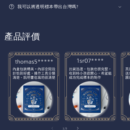
我可以將透明標本帶出台灣嗎?
產品評價
of
1
/
5